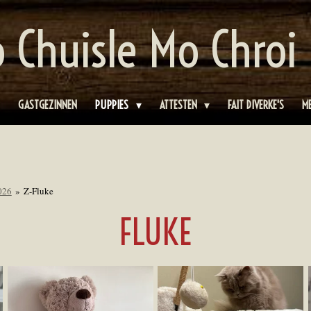
 Chuisle Mo Chroi
GASTGEZINNEN
PUPPIES
ATTESTEN
FAIT DIVERKE'S
M
026
»
Z-Fluke
FLUKE