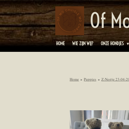
Ga
Of Mo
direct
naar
de
hoofdinhoud
HOME
WIE ZIJN WIJ?
ONZE HONDJES
Home
»
Puppies
»
Z-Nestje 23-04-2