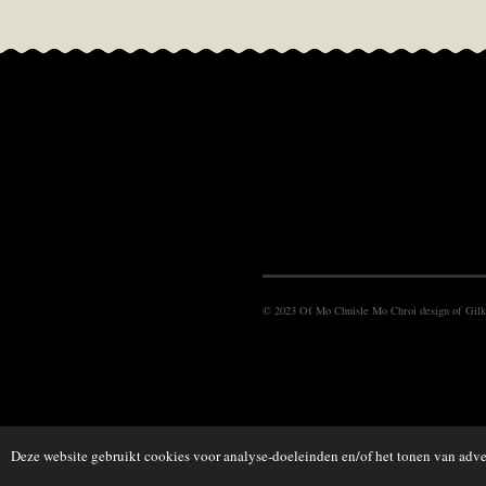
© 2023 Of Mo Chuisle Mo Chroi design of Gilk
Deze website gebruikt cookies voor analyse-doeleinden en/of het tonen van adver