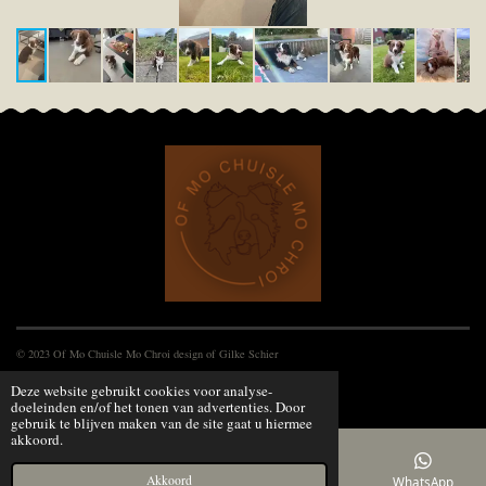
© 2023 Of Mo Chuisle Mo Chroi design of Gilke Schier
Powered by
JouwWeb
Deze website gebruikt cookies voor analyse-
doeleinden en/of het tonen van advertenties. Door
gebruik te blijven maken van de site gaat u hiermee
akkoord.
Akkoord
E-mailadres
Telefoonnummer
Kaart
WhatsApp